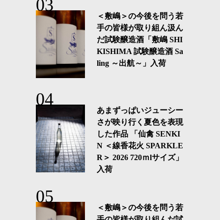
＜敷嶋＞の今後を問う若
手の皆様が取り組ん汲ん
だ試験醸造酒「敷嶋 SHI
KISHIMA 試験醸造酒 Sa
ling ～出航～」入荷
あまずっぱいジューシー
さが映り行く夏色を表現
した作品 「仙禽 SENKI
N ＜線香花火 SPARKLE
R＞ 2026 720ｍlサイズ」
入荷
＜敷嶋＞の今後を問う若
手の皆様が取り組んだ試