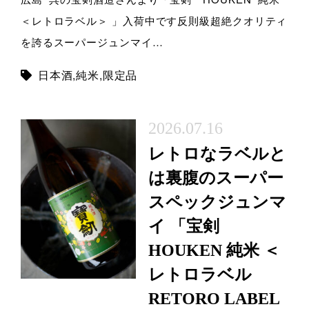
＜レトロラベル＞ 」入荷中です反則級超絶クオリティ
を誇るスーパージュンマイ…
日本酒
,
純米
,
限定品
2026.07.16
レトロなラベルと
は裏腹のスーパー
スペックジュンマ
イ 「宝剣
HOUKEN 純米 ＜
レトロラベル
RETORO LABEL