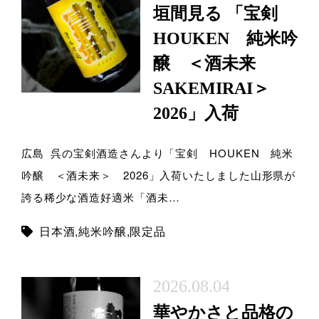
垣間見る 「宝剣
HOUKEN 純米吟
醸 ＜酒未来
SAKEMIRAI＞
2026」入荷
広島 呉の宝剣酒造さんより「宝剣 HOUKEN 純米
吟醸 ＜酒未来＞ 2026」入荷いたしました山形県が
誇る稀少な酒造好適米「酒未…
日本酒
,
純米吟醸
,
限定品
2026.08.04
華やかさと品格の