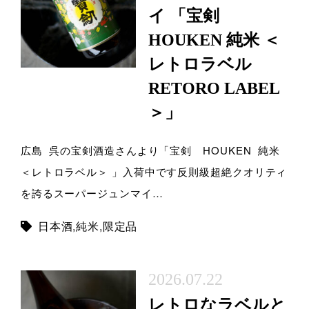
イ 「宝剣
HOUKEN 純米 ＜
レトロラベル
RETORO LABEL
＞」
広島 呉の宝剣酒造さんより「宝剣 HOUKEN 純米
＜レトロラベル＞ 」入荷中です反則級超絶クオリティ
を誇るスーパージュンマイ…
日本酒
,
純米
,
限定品
2026.07.22
レトロなラベルと