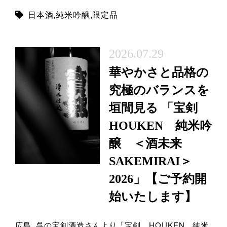
日本酒
,
純米吟醸
,
限定品
2026.07.29
華やかさと品格の
究極のバランスを
垣間見る 「宝剣
HOUKEN 純米吟
醸 ＜酒未来
SAKEMIRAI＞
2026」【ご予約開
始いたします】
広島 呉の宝剣酒造さんより「宝剣 HOUKEN 純米