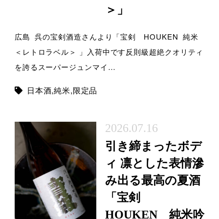
＞」
広島 呉の宝剣酒造さんより「宝剣 HOUKEN 純米
＜レトロラベル＞ 」入荷中です反則級超絶クオリティ
を誇るスーパージュンマイ…
日本酒
,
純米
,
限定品
2026.07.16
引き締まったボデ
ィ 凛とした表情滲
み出る最高の夏酒
「宝剣
HOUKEN 純米吟