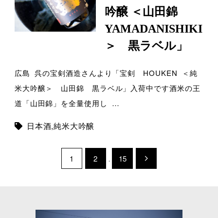
吟醸 ＜山田錦
YAMADANISHIKI
＞ 黒ラベル」
広島 呉の宝剣酒造さんより「宝剣 HOUKEN ＜純
米大吟醸＞ 山田錦 黒ラベル」入荷中です酒米の王
道「山田錦」を全量使用し …
日本酒
,
純米大吟醸
1
2
…
15