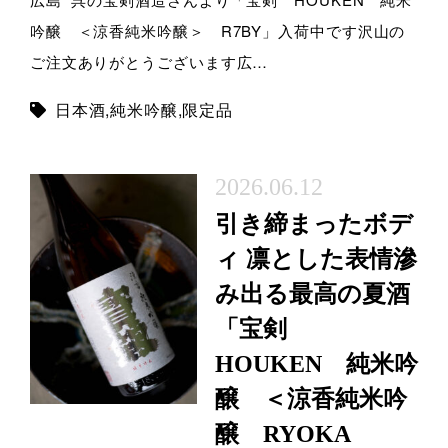
吟醸 ＜涼香純米吟醸＞ R7BY」入荷中です沢山の
ご注文ありがとうございます広…
日本酒
,
純米吟醸
,
限定品
2026.06.12
引き締まったボデ
ィ 凛とした表情滲
み出る最高の夏酒
「宝剣
HOUKEN 純米吟
醸 ＜涼香純米吟
醸 RYOKA