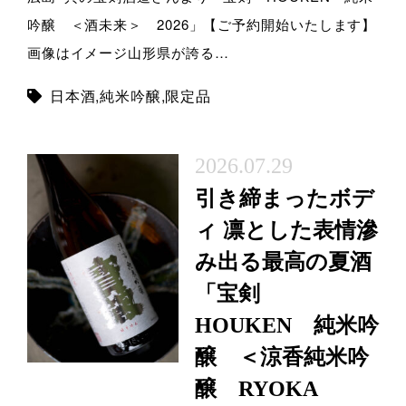
吟醸 ＜酒未来＞ 2026」【ご予約開始いたします】
画像はイメージ山形県が誇る…
日本酒
,
純米吟醸
,
限定品
2026.07.29
引き締まったボデ
ィ 凛とした表情滲
み出る最高の夏酒
「宝剣
HOUKEN 純米吟
醸 ＜涼香純米吟
醸 RYOKA