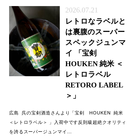
2026.07.21
レトロなラベルと
は裏腹のスーパー
スペックジュンマ
イ 「宝剣
HOUKEN 純米 ＜
レトロラベル
RETORO LABEL
＞」
広島 呉の宝剣酒造さんより「宝剣 HOUKEN 純米
＜レトロラベル＞ 」入荷中です反則級超絶クオリティ
を誇るスーパージュンマイ…