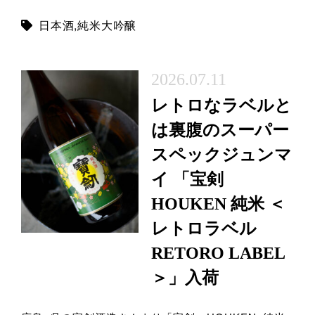
日本酒
,
純米大吟醸
2026.07.11
レトロなラベルと
は裏腹のスーパー
スペックジュンマ
イ 「宝剣
HOUKEN 純米 ＜
レトロラベル
RETORO LABEL
＞」入荷