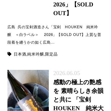
2026」【SOLD
OUT】
広島 呉の宝剣酒造さん「宝剣 HOUKEN 純米吟
醸 ＜白ラベル＞ 2026」【SOLD OUT】上質な普
段着を纏うかの如く広島…
日本酒
,
純米吟醸
,
限定品
2026.06.05
感動の極上の艶感
を 素晴らしき余韻
と共に 「宝剣
HOUKEN 純米大