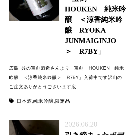
HOUKEN 純米吟
醸 ＜涼香純米吟
醸 RYOKA
JUNMAIGINJO
＞ R7BY」
広島 呉の宝剣酒造さんより「宝剣 HOUKEN 純米
吟醸 ＜涼香純米吟醸＞ R7BY」入荷中です沢山の
ご注文ありがとうございます広…
日本酒
,
純米吟醸
,
限定品
2026.06.20