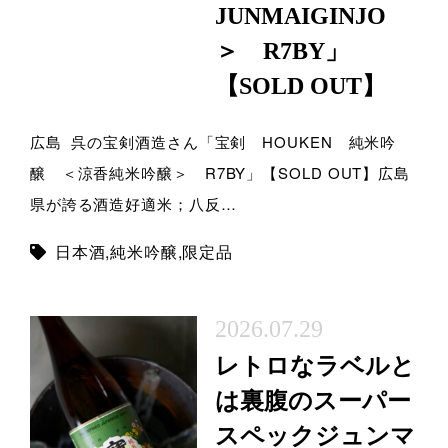
JUNMAIGINJO
＞ R7BY」
【SOLD OUT】
広島 呉の宝剣酒造さん「宝剣 HOUKEN 純米吟
醸 ＜涼香純米吟醸＞ R7BY」【SOLD OUT】広島
県が誇る酒造好適米；八反…
日本酒
,
純米吟醸
,
限定品
2026.07.29
レトロなラベルと
は裏腹のスーパー
スペックジュンマ