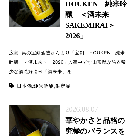
HOUKEN 純米吟
醸 ＜酒未来
SAKEMIRAI＞
2026」
広島 呉の宝剣酒造さんより「宝剣 HOUKEN 純米
吟醸 ＜酒未来＞ 2026」入荷中です山形県が誇る稀
少な酒造好適米「酒未来」を…
日本酒
,
純米吟醸
,
限定品
2026.08.07
華やかさと品格の
究極のバランスを