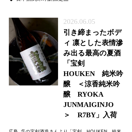
2026.06.05
引き締まったボデ
ィ 凛とした表情滲
み出る最高の夏酒
「宝剣
HOUKEN 純米吟
醸 ＜涼香純米吟
醸 RYOKA
JUNMAIGINJO
＞ R7BY」入荷
広島 呉の宝剣酒造さんより「宝剣 HOUKEN 純米