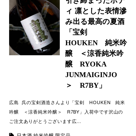
引き締まったボデ
ィ 凛とした表情滲
み出る最高の夏酒
「宝剣
HOUKEN 純米吟
醸 ＜涼香純米吟
醸 RYOKA
JUNMAIGINJO
＞ R7BY」
広島 呉の宝剣酒造さんより「宝剣 HOUKEN 純米
吟醸 ＜涼香純米吟醸＞ R7BY」入荷中です沢山の
ご注文ありがとうございます広…
日本酒
,
純米吟醸
,
限定品