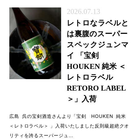
2026.07.13
レトロなラベルと
は裏腹のスーパー
スペックジュンマ
イ 「宝剣
HOUKEN 純米 ＜
レトロラベル
RETORO LABEL
＞」入荷
広島 呉の宝剣酒造さんより「宝剣 HOUKEN 純米
＜レトロラベル＞ 」入荷いたしました反則級超絶クオ
リティを誇るスーパージュ…