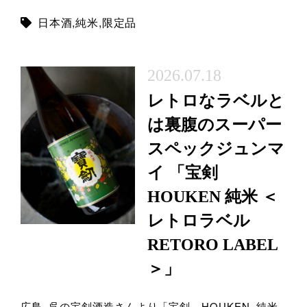
日本酒
,
純米
,
限定品
2026.07.18
レトロなラベルと
は裏腹のスーパー
スペックジュンマ
イ 「宝剣
HOUKEN 純米 ＜
レトロラベル
RETORO LABEL
＞」
広島 呉の宝剣酒造さんより「宝剣 HOUKEN 純米