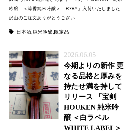
吟醸 ＜涼香純米吟醸＞ R7BY」入荷いたしました
沢山のご注文ありがとうござい…
日本酒
,
純米吟醸
,
限定品
2026.06.05
今期よりの新作 更
なる品格と厚みを
持たせ満を持して
リリース 「宝剣
HOUKEN 純米吟
醸 ＜白ラベル
WHITE LABEL＞