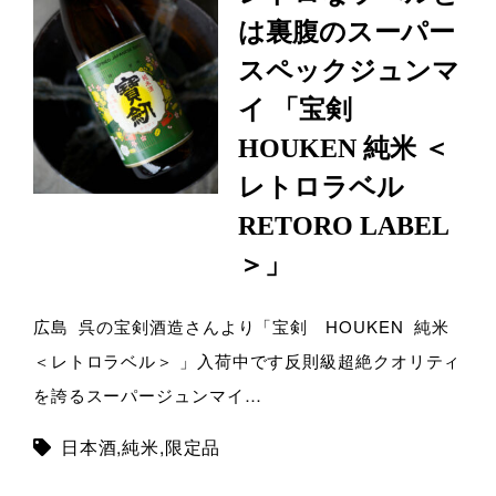
は裏腹のスーパー
スペックジュンマ
イ 「宝剣
HOUKEN 純米 ＜
レトロラベル
RETORO LABEL
＞」
広島 呉の宝剣酒造さんより「宝剣 HOUKEN 純米
＜レトロラベル＞ 」入荷中です反則級超絶クオリティ
を誇るスーパージュンマイ…
日本酒
,
純米
,
限定品