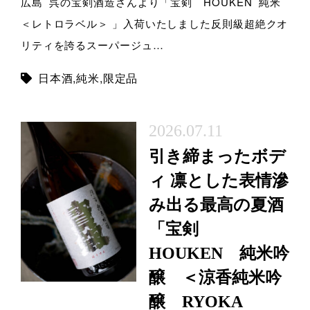
広島 呉の宝剣酒造さんより「宝剣 HOUKEN 純米
＜レトロラベル＞ 」入荷いたしました反則級超絶クオ
リティを誇るスーパージュ…
日本酒
,
純米
,
限定品
2026.07.11
引き締まったボデ
ィ 凛とした表情滲
み出る最高の夏酒
「宝剣
HOUKEN 純米吟
醸 ＜涼香純米吟
醸 RYOKA