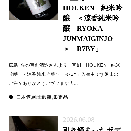
HOUKEN 純米吟
醸 ＜涼香純米吟
醸 RYOKA
JUNMAIGINJO
＞ R7BY」
広島 呉の宝剣酒造さんより「宝剣 HOUKEN 純米
吟醸 ＜涼香純米吟醸＞ R7BY」入荷中です沢山の
ご注文ありがとうございます広…
日本酒
,
純米吟醸
,
限定品
2026.06.08
引き締まったボデ