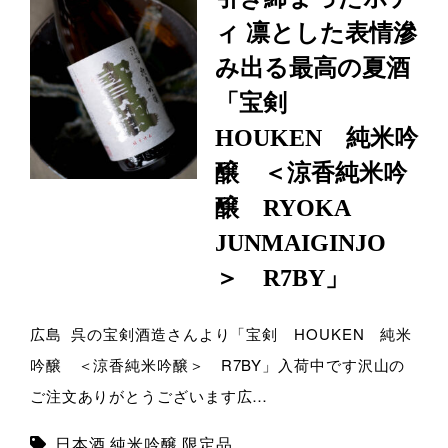
ィ 凛とした表情滲
み出る最高の夏酒
「宝剣
HOUKEN 純米吟
醸 ＜涼香純米吟
醸 RYOKA
JUNMAIGINJO
＞ R7BY」
広島 呉の宝剣酒造さんより「宝剣 HOUKEN 純米
吟醸 ＜涼香純米吟醸＞ R7BY」入荷中です沢山の
ご注文ありがとうございます広…
日本酒
,
純米吟醸
,
限定品