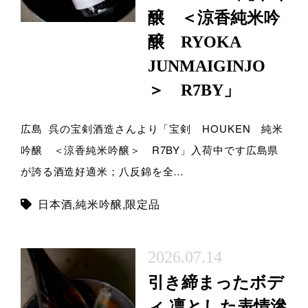
醸 ＜涼香純米吟
醸 RYOKA
JUNMAIGINJO
＞ R7BY」
広島 呉の宝剣酒造さんより「宝剣 HOUKEN 純米
吟醸 ＜涼香純米吟醸＞ R7BY」入荷中です広島県
が誇る酒造好適米；八反錦を全…
日本酒
,
純米吟醸
,
限定品
2026.07.14
引き締まったボデ
ィ 凛とした表情滲