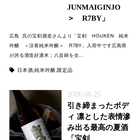
JUNMAIGINJO
＞ R7BY」
広島 呉の宝剣酒造さんより「宝剣 HOUKEN 純米
吟醸 ＜涼香純米吟醸＞ R7BY」入荷中です広島県
が誇る酒造好適米；八反錦を全…
日本酒
,
純米吟醸
,
限定品
2026.06.25
引き締まったボデ
ィ 凛とした表情滲
み出る最高の夏酒
「宝剣