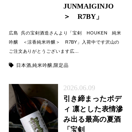
JUNMAIGINJO
＞ R7BY」
広島 呉の宝剣酒造さんより「宝剣 HOUKEN 純米
吟醸 ＜涼香純米吟醸＞ R7BY」入荷中です沢山の
ご注文ありがとうございます広…
日本酒
,
純米吟醸
,
限定品
2026.06.09
引き締まったボデ
ィ 凛とした表情滲
み出る最高の夏酒
「宝剣