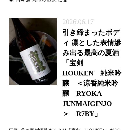
2026.06.17
引き締まったボデ
ィ 凛とした表情滲
み出る最高の夏酒
「宝剣
HOUKEN 純米吟
醸 ＜涼香純米吟
醸 RYOKA
JUNMAIGINJO
＞ R7BY」
広島 呉の宝剣酒造さんより「宝剣 HOUKEN 純米