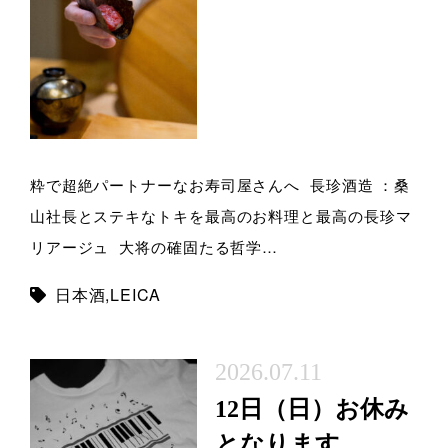
粋で超絶パートナーなお寿司屋さんへ 長珍酒造 ：桑
山社長とステキなトキを最高のお料理と最高の長珍マ
リアージュ 大将の確固たる哲学…
日本酒
,
LEICA
2026.07.11
12日（日）お休み
となります