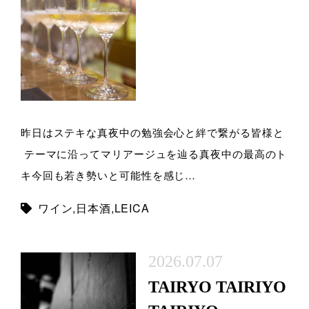
昨日はステキな真夜中の勉強会心と絆で繋がる皆様と
テーマに沿ってマリアージュを辿る真夜中の最高のト
キ今回も若き勢いと可能性を感じ…
ワイン
,
日本酒
,
LEICA
2026.07.07
TAIRYO TAIRIYO