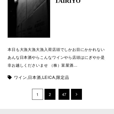
TAIRIYO
本日も大漁大漁大漁入荷店頭でしかお目にかかれない
あんな日本酒やらこんなワインやら店頭はにぎやか是
非お越しくださいませ （株）富屋酒…
ワイン
,
日本酒
,
LEICA
,
限定品
1
2
…
47