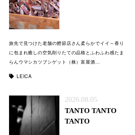
旅先で見つけた老舗の鰹節店さん柔らかでイイ～香り
に包まれ癒しの空気削りたての品格とふわふわ感たま
らんウマシカツブシゲット（株）富屋酒…
LEICA
2026.08.05
TANTO TANTO
TANTO