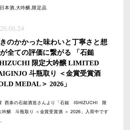
日本酒
,
大吟醸
,
限定品
26.06.24
きのかかった味わいと丁寧さと想
が全ての評価に繋がる 「石鎚
SHIZUCHI 限定大吟醸 LIMITED
AIGINJO 斗瓶取り ＜金賞受賞酒
OLD MEDAL＞ 2026」
媛 西条の石鎚酒造さんより「石鎚 ISHIZUCHI 限
大吟醸 斗瓶取り ＜金賞受賞酒 ＞ 2026」入荷中です
…