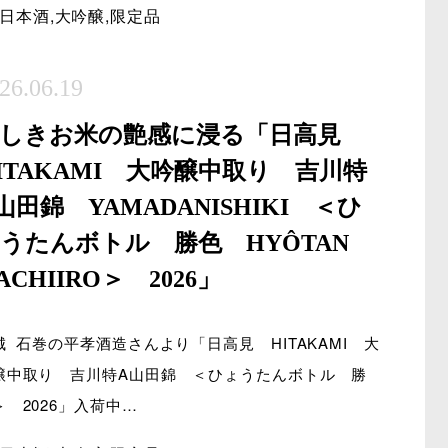
日本酒
,
大吟醸
,
限定品
26.06.19
美しきお米の艶感に浸る「日高見
ITAKAMI 大吟醸中取り 吉川特
山田錦 YAMADANISHIKI ＜ひ
うたんボトル 勝色 HYÔTAN
ACHIIRO＞ 2026」
城 石巻の平孝酒造さんより「日高見 HITAKAMI 大
醸中取り 吉川特A山田錦 ＜ひょうたんボトル 勝
＞ 2026」入荷中…