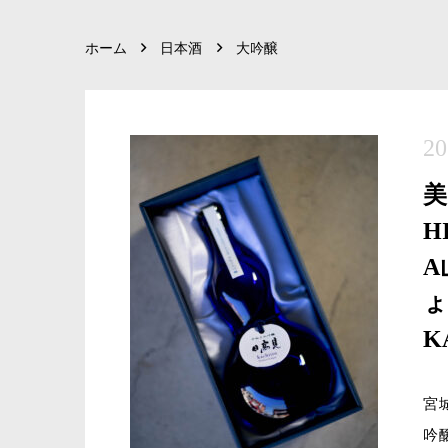
ホーム
日本酒
大吟醸
20
H
A
ょ
K
宮
吟