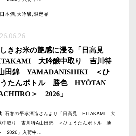
日本酒
,
大吟醸
,
限定品
26.06.26
美しきお米の艶感に浸る「日高見
ITAKAMI 大吟醸中取り 吉川特
山田錦 YAMADANISHIKI ＜ひ
うたんボトル 勝色 HYÔTAN
ACHIIRO＞ 2026」
城 石巻の平孝酒造さんより「日高見 HITAKAMI 大
醸中取り 吉川特A山田錦 ＜ひょうたんボトル 勝
＞ 2026」入荷中…