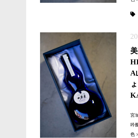
20
H
A
ょ
K
宮
吟
色