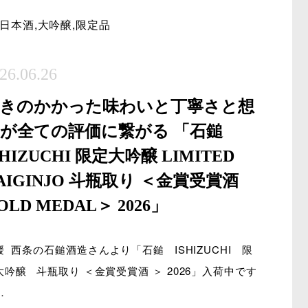
日本酒
,
大吟醸
,
限定品
26.06.26
きのかかった味わいと丁寧さと想
が全ての評価に繋がる 「石鎚
SHIZUCHI 限定大吟醸 LIMITED
AIGINJO 斗瓶取り ＜金賞受賞酒
OLD MEDAL＞ 2026」
媛 西条の石鎚酒造さんより「石鎚 ISHIZUCHI 限
大吟醸 斗瓶取り ＜金賞受賞酒 ＞ 2026」入荷中です
…