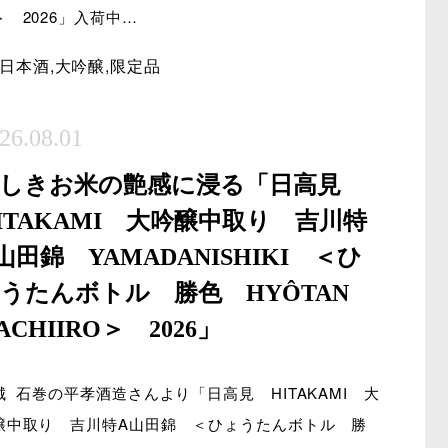
＞ 2026」入荷中…
日本酒
,
大吟醸
,
限定品
26.08.01
美しきお米の艶感に浸る「日高見
ITAKAMI 大吟醸中取り 吉川特
山田錦 YAMADANISHIKI ＜ひ
うたんボトル 勝色 HYÔTAN
ACHIIRO＞ 2026」
城 石巻の平孝酒造さんより「日高見 HITAKAMI 大
醸中取り 吉川特A山田錦 ＜ひょうたんボトル 勝