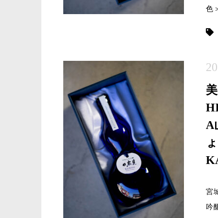
色
20
H
A
ょ
K
宮
吟