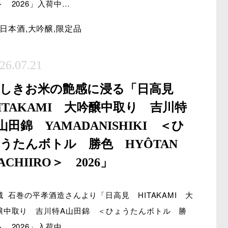
＞ 2026」入荷中…
日本酒
,
大吟醸
,
限定品
26.07.21
美しきお米の艶感に浸る「日高見
ITAKAMI 大吟醸中取り 吉川特
山田錦 YAMADANISHIKI ＜ひ
うたんボトル 勝色 HYÔTAN
ACHIIRO＞ 2026」
城 石巻の平孝酒造さんより「日高見 HITAKAMI 大
醸中取り 吉川特A山田錦 ＜ひょうたんボトル 勝
＞ 2026」入荷中…