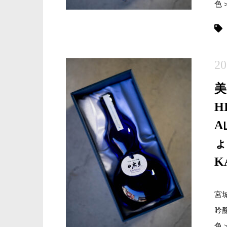
色
20
H
A
ょ
K
宮
吟
色