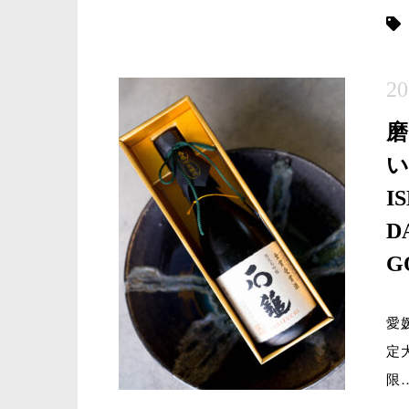
20
磨
い
I
D
G
愛
定
限