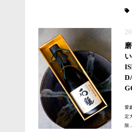
20
磨
い
I
D
G
愛
定
限