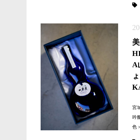
20
H
A
ょ
K
宮
吟
色