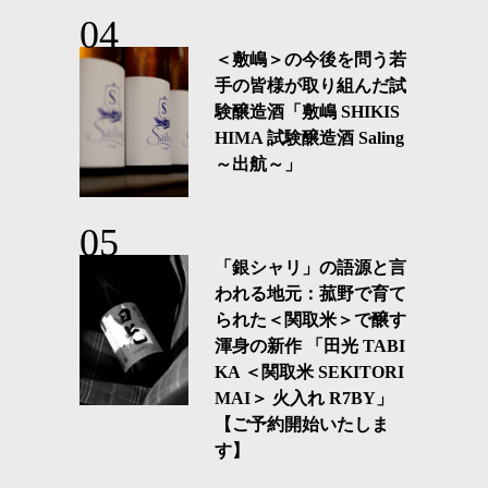
＜敷嶋＞の今後を問う若
手の皆様が取り組んだ試
験醸造酒「敷嶋 SHIKIS
HIMA 試験醸造酒 Saling
～出航～」
「銀シャリ」の語源と言
われる地元：菰野で育て
られた＜関取米＞で醸す
渾身の新作 「田光 TABI
KA ＜関取米 SEKITORI
MAI＞ 火入れ R7BY」
【ご予約開始いたしま
す】