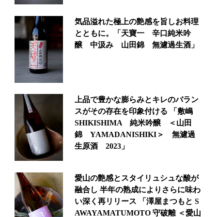
気品溢れた極上の艶感を旨しお料理
とともに。「天寶一 辛口純米吟
醸 中汲み 山田錦 無濾過生酒」
上品で豊かな膨らみとキレのバラン
スがその存在を印象付ける 「敷嶋
SHIKISHIMA 純米吟醸 ＜山田
錦 YAMADANISHIKI＞ 無濾過
生原酒 2023」
愛山の艶感とスタイリュシュな酸が
融合し 半年の熟成によりさらに味わ
い深く再リリース 「澤屋まつもと S
AWAYAMATUMOTO 守破離 ＜愛山