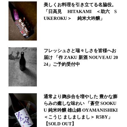
美しくお料理を引き立てる名脇役。
「日高見 HITAKAMI ＜助六 S
UKEROKU＞ 純米大吟醸」
フレッシュさと瑞々しさを皆様へお
届け 「作 ZAKU 新酒 NOUVEAU 20
24」ご予約受付中
通常より麹歩合を増やした 豊かな膨
らみの癒しな味わい 「蒼空 SOOKU
U 純米吟醸 雄山錦 OYAMANISHIKI
＜こうじ ましましまし＞ R5BY」
【SOLD OUT】