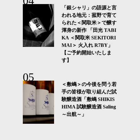
「銀シャリ」の語源と言
われる地元：菰野で育て
られた＜関取米＞で醸す
渾身の新作 「田光 TABI
KA ＜関取米 SEKITORI
MAI＞ 火入れ R7BY」
【ご予約開始いたしま
す】
＜敷嶋＞の今後を問う若
手の皆様が取り組んだ試
験醸造酒「敷嶋 SHIKIS
HIMA 試験醸造酒 Saling
～出航～」