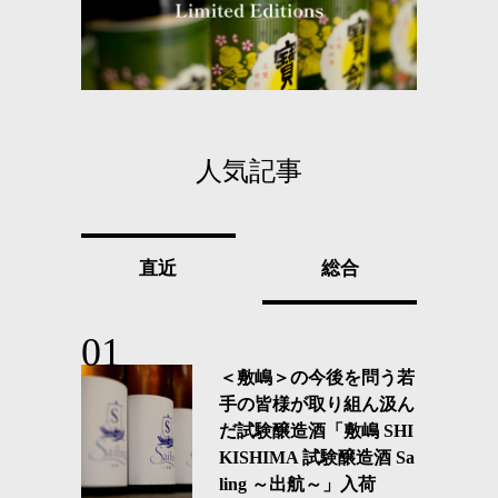
人気記事
直近
総合
＜敷嶋＞の今後を問う若
手の皆様が取り組ん汲ん
だ試験醸造酒「敷嶋 SHI
KISHIMA 試験醸造酒 Sa
ling ～出航～」入荷