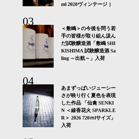
ml 2020ヴィンテージ ）
＜敷嶋＞の今後を問う若
手の皆様が取り組ん汲ん
だ試験醸造酒「敷嶋 SHI
KISHIMA 試験醸造酒 Sa
ling ～出航～」入荷
あまずっぱいジューシー
さが映り行く夏色を表現
した作品 「仙禽 SENKI
N ＜線香花火 SPARKLE
R＞ 2026 720ｍlサイズ」
入荷