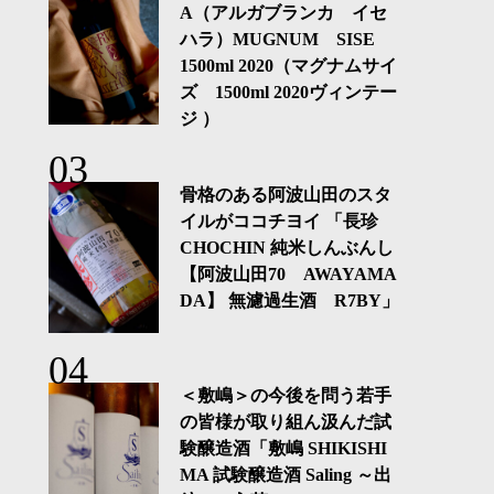
A（アルガブランカ イセ
ハラ）MUGNUM SISE
1500ml 2020（マグナムサイ
ズ 1500ml 2020ヴィンテー
ジ ）
骨格のある阿波山田のスタ
イルがココチヨイ 「長珍
CHOCHIN 純米しんぶんし
【阿波山田70 AWAYAMA
DA】 無濾過生酒 R7BY」
＜敷嶋＞の今後を問う若手
の皆様が取り組ん汲んだ試
験醸造酒「敷嶋 SHIKISHI
MA 試験醸造酒 Saling ～出